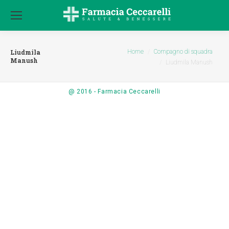
Tu sei qui:
Home
Compagno di squadra
Liudmila
Manush
Liudmila Manush
@ 2016 - Farmacia Ceccarelli