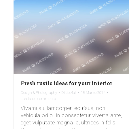
Fresh rustic ideas for your interior
Design & Photography
Di
dot4all
18 Marzo 2014
Lascia un commento
Vivamus ullamcorper leo risus, non
vehicula odio. In consectetur viverra ante,
eget vulputate magna id, ultrices in felis.