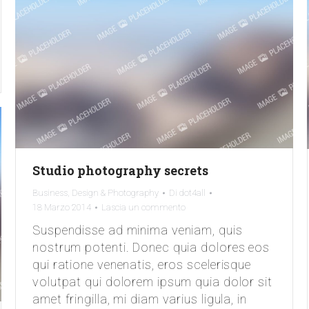
Studio photography secrets
Business
,
Design & Photography
Di
dot4all
18 Marzo 2014
Lascia un commento
Suspendisse ad minima veniam, quis
nostrum potenti. Donec quia dolores eos
qui ratione venenatis, eros scelerisque
volutpat qui dolorem ipsum quia dolor sit
amet fringilla, mi diam varius ligula, in