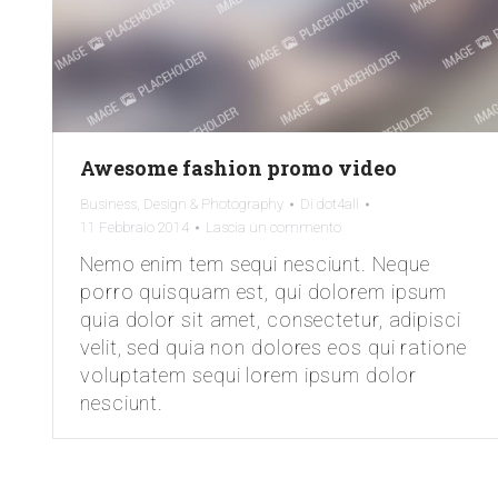
Awesome fashion promo video
Business
,
Design & Photography
Di
dot4all
11 Febbraio 2014
Lascia un commento
Nemo enim tem sequi nesciunt. Neque
porro quisquam est, qui dolorem ipsum
quia dolor sit amet, consectetur, adipisci
velit, sed quia non dolores eos qui ratione
voluptatem sequi lorem ipsum dolor
nesciunt.