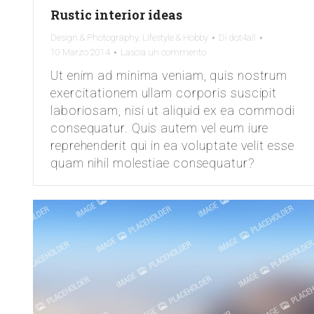
Rustic interior ideas
Design & Photography
,
Lifestyle & Hobby
Di
dot4all
10 Marzo 2014
Lascia un commento
Ut enim ad minima veniam, quis nostrum
exercitationem ullam corporis suscipit
laboriosam, nisi ut aliquid ex ea commodi
consequatur. Quis autem vel eum iure
reprehenderit qui in ea voluptate velit esse
quam nihil molestiae consequatur?