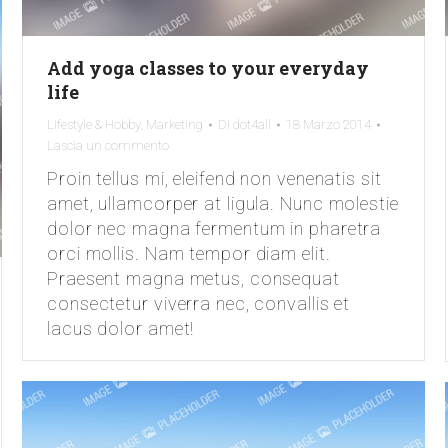
Add yoga classes to your everyday
life
Lifestyle & Hobby
,
Marketing
Di
dot4all
18 Marzo 2014
Lascia un commento
Proin tellus mi, eleifend non venenatis sit
amet, ullamcorper at ligula. Nunc molestie
dolor nec magna fermentum in pharetra
orci mollis. Nam tempor diam elit.
Praesent magna metus, consequat
consectetur viverra nec, convallis et
lacus dolor amet!