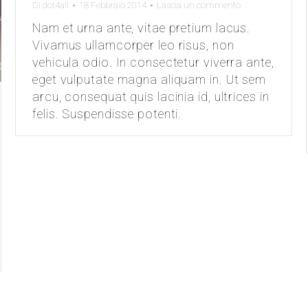
Di
dot4all
18 Febbraio 2014
Lascia un commento
Nam et urna ante, vitae pretium lacus.
Vivamus ullamcorper leo risus, non
vehicula odio. In consectetur viverra ante,
eget vulputate magna aliquam in. Ut sem
arcu, consequat quis lacinia id, ultrices in
felis. Suspendisse potenti.