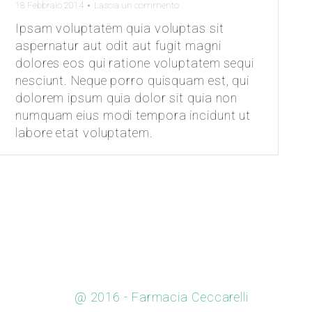
18 Febbraio 2014
Lascia un commento
Ipsam voluptatem quia voluptas sit
aspernatur aut odit aut fugit magni
dolores eos qui ratione voluptatem sequi
nesciunt. Neque porro quisquam est, qui
dolorem ipsum quia dolor sit quia non
numquam eius modi tempora incidunt ut
labore etat voluptatem.
@ 2016 - Farmacia Ceccarelli