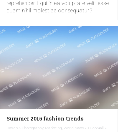
reprehenderit qui in ea voluptate velit esse
quam nihil molestiae consequatur?
Summer 2015 fashion trends
Design & Photography
,
Marketing
,
World News
Di
dot4all