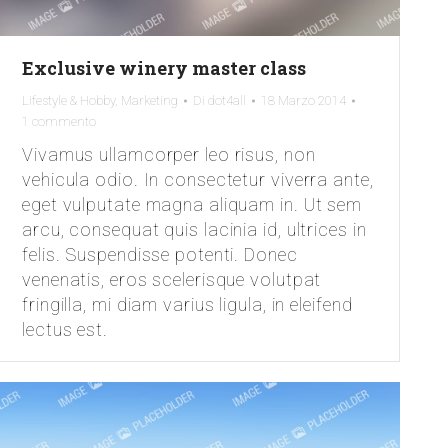
Exclusive winery master class
Lifestyle & Hobby
,
Marketing
Di
dot4all
18 Marzo 2014
1 commento
Vivamus ullamcorper leo risus, non
vehicula odio. In consectetur viverra ante,
eget vulputate magna aliquam in. Ut sem
arcu, consequat quis lacinia id, ultrices in
felis. Suspendisse potenti. Donec
venenatis, eros scelerisque volutpat
fringilla, mi diam varius ligula, in eleifend
lectus est.