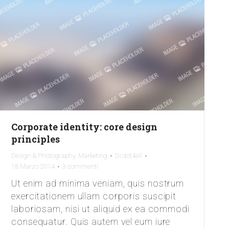
Corporate identity: core design
principles
Design & Photography
,
Marketing
Di
dot4all
18 Marzo 2014
3 commenti
Ut enim ad minima veniam, quis nostrum
exercitationem ullam corporis suscipit
laboriosam, nisi ut aliquid ex ea commodi
consequatur. Quis autem vel eum iure