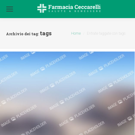
tags
Tu sei qui:
Archivio dei tag:
Home
Entrate taggate con tags