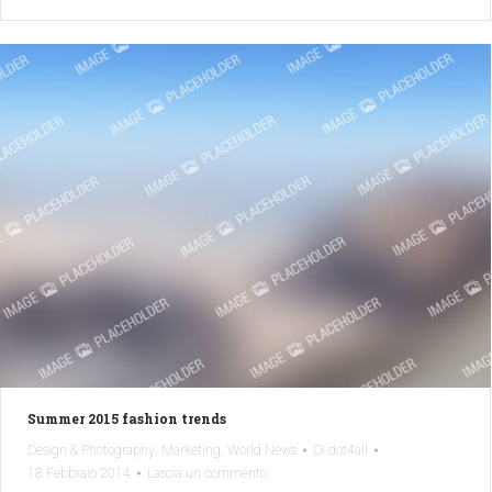
Summer 2015 fashion trends
,
,
Design & Photography
Marketing
World News
Di
dot4all
18 Febbraio 2014
Lascia un commento