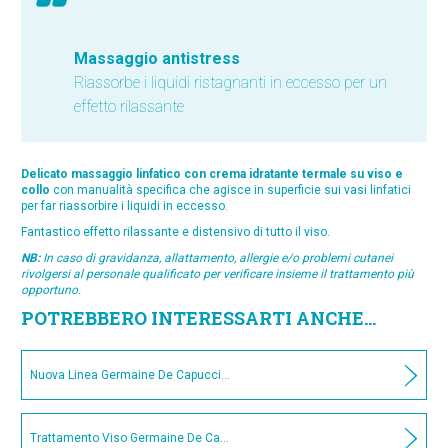
Massaggio antistress
Riassorbe i liquidi ristagnanti in eccesso per un
effetto rilassante
Delicato massaggio linfatico con crema idratante termale su viso e
collo
con manualità specifica che agisce in superficie sui vasi linfatici
per far riassorbire i liquidi in eccesso.
Fantastico effetto rilassante e distensivo di tutto il viso.
NB:
In caso di gravidanza, allattamento, allergie e/o problemi cutanei
rivolgersi al personale qualificato per verificare insieme il trattamento più
opportuno.
POTREBBERO INTERESSARTI ANCHE...
Nuova Linea Germaine De Capuccini
Trattamento Viso Germaine De Capuccini A-OX SYSTEM