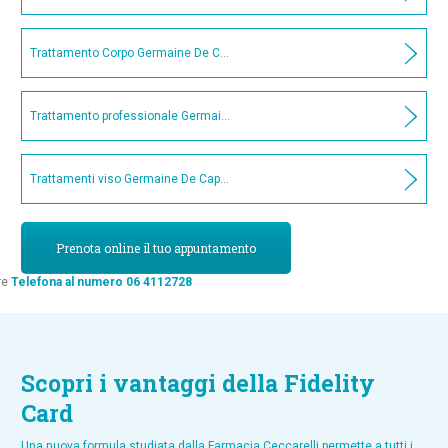
Trattamento Corpo Germaine De Capuccini Sensual & Care
Trattamento professionale Germaine De Capuccini contorno occhi Rides
Trattamenti viso Germaine De Capuccini
Prenota online il tuo appuntamento
re
Telefona al numero 06 4112728
Scopri i vantaggi della Fidelity
Card
Una nuova formula studiata dalla Farmacia Ceccarelli permette a tutti i