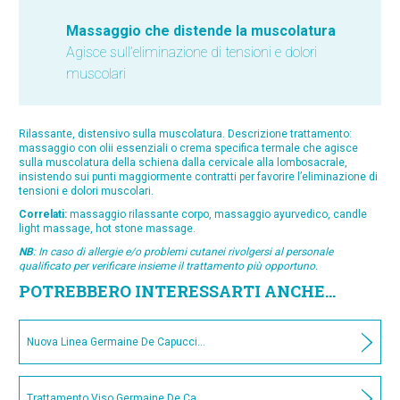
Massaggio che distende la muscolatura
Agisce sull’eliminazione di tensioni e dolori
muscolari
Rilassante, distensivo sulla muscolatura. Descrizione trattamento:
massaggio con olii essenziali o crema specifica termale che agisce
sulla muscolatura della schiena dalla cervicale alla lombosacrale,
insistendo sui punti maggiormente contratti per favorire l’eliminazione di
tensioni e dolori muscolari.
Correlati:
massaggio rilassante corpo, massaggio ayurvedico, candle
light massage, hot stone massage.
NB
:
In caso di allergie e/o problemi cutanei rivolgersi al personale
qualificato per verificare insieme il trattamento più opportuno.
POTREBBERO INTERESSARTI ANCHE...
Nuova Linea Germaine De Capuccini
Trattamento Viso Germaine De Capuccini A-OX SYSTEM