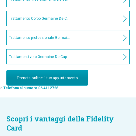
Trattamento Corpo Germaine De Capuccini Sensual & Care
Trattamento professionale Germaine De Capuccini contorno occhi Rides
Trattamenti viso Germaine De Capuccini
Prenota online il tuo appuntamento
re
Telefona al numero 06 4112728
Scopri i vantaggi della Fidelity
Card