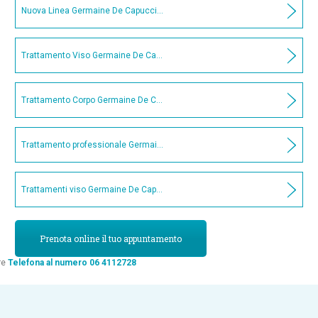
Nuova Linea Germaine De Capuccini
Trattamento Viso Germaine De Capuccini A-OX SYSTEM
Trattamento Corpo Germaine De Capuccini Sensual & Care
Trattamento professionale Germaine De Capuccini contorno occhi Rides
Trattamenti viso Germaine De Capuccini
Prenota online il tuo appuntamento
re
Telefona al numero 06 4112728