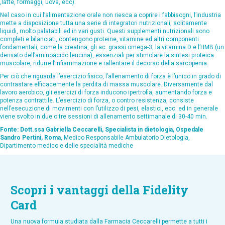
,latte, formaggi, uova, ecc).
Nel caso in cui l’alimentazione orale non riesca a coprire i fabbisogni, l’industria
mette a disposizione tutta una serie di integratori nutrizionali, solitamente
liquidi, molto palatabili ed in vari gusti. Questi supplementi nutrizionali sono
completi e bilanciati, contengono proteine, vitamine ed altri componenti
fondamentali, come la creatina, gli ac. grassi omega-3, la vitamina D e l’HMB (un
derivato dell’aminoacido leucina), essenziali per stimolare la sintesi proteica
muscolare, ridurre l’infiammazione e rallentare il decorso della sarcopenia.
Per ciò che riguarda l’esercizio fisico, l’allenamento di forza è l’unico in grado di
contrastare efficacemente la perdita di massa muscolare. Diversamente dal
lavoro aerobico, gli esercizi di forza inducono ipertrofia, aumentando forza e
potenza contrattile. L’esercizio di forza, o contro resistenza, consiste
nell’esecuzione di movimenti con l’utilizzo di pesi, elastici, ecc. ed in generale
viene svolto in due o tre sessioni di allenamento settimanale di 30-40 min.
Fonte: Dott.ssa Gabriella Ceccarelli, Specialista in dietologia, Ospedale
Sandro Pertini, Roma
, Medico Responsabile Ambulatorio Dietologia,
Dipartimento medico e delle specialità mediche
Scopri i vantaggi della Fidelity
Card
Una nuova formula studiata dalla Farmacia Ceccarelli permette a tutti i