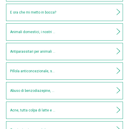
E ora che mi metto in bocca?
Animali domestici, i nostri amici più fedeli
Antiparassitari per animali domestici
Pillola anticoncezionale, serve la prescrizione medica
Abuso di benzodiazepine, cosa fare?
Acne, tutta colpa di latte e zuccheri