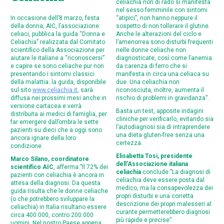
celiachia non di rado si manifesta
nel sesso femminile con sintomi
In occasione dell’8 marzo, festa
“atipici”, non hanno neppure il
della donna, AIC, l’associazione
sospetto di non tollerare il glutine.
celiaci, pubblica la guida “Donna e
Anche le alterazioni del ciclo e
Celiachia” realizzata dal Comitato
l’amenorrea sono disturbi frequenti
scientifico della Associazione per
nelle donne celiache non
aiutare le italiane a “riconoscersi”
diagnosticate, così come l’anemia
e capire se sono celiache pur non
da carenza di ferro che si
presentando i sintomi classici
manifesta in circa una celiaca su
della malattia: la guida, disponibile
due. Una celiachia non
sul sito
www.celiachia.it
, sarà
riconosciuta, inoltre, aumenta il
diffusa nei prossimi mesi anche in
rischio di problemi in gravidanza”.
versione cartacea e verrà
Basta un test, apposite indagini
distribuita ai medici di famiglia, per
cliniche per verificarlo, evitando sia
far emergere dall’ombra le sette
l’autodiagnosi sia di intraprendere
pazienti su dieci che a oggi sono
una dieta gluten-free senza una
ancora ignare della loro
certezza.
condizione.
Elisabetta Tosi, presidente
Marco Silano, coordinatore
dell’Associazione italiana
scientifico AIC
, afferma:”Il 72% dei
celiachia
conclude:”La diagnosi di
pazienti con celiachia è ancora in
celiachia deve essere posta dal
attesa della diagnosi. Da questa
medico, ma la consapevolezza dei
guida risulta che le donne celiache
propri disturbi e una corretta
(o che potrebbero sviluppare la
descrizione dei propri malesseri al
celiachia) in Italia risultano essere
curante permetterebbero diagnosi
circa 400.000, contro 200.000
più rapide e precise”.
uomini. Nel nostro Paese appena