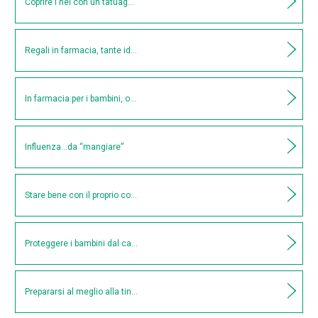
Coprire i nei con un tatuaggio, è pericoloso?
Regali in farmacia, tante idee per la cura di sé
In farmacia per i bambini, oggi 20 novembre è la giornata mondiale per i Diritti dell’Infanzia
Influenza…da “mangiare”
Stare bene con il proprio corpo d’estate
Proteggere i bambini dal caldo, ecco come
Prepararsi al meglio alla tintarella mordi e fuggi