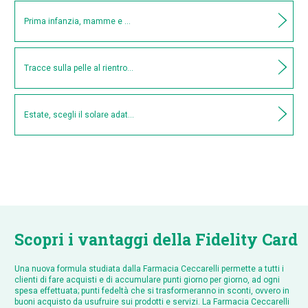
Prima infanzia, mamme e back to school
Tracce sulla pelle al rientro delle vacanze
Estate, scegli il solare adatto per il tuo tipo di pelle
Scopri i vantaggi della Fidelity Card
Una nuova formula studiata dalla Farmacia Ceccarelli permette a tutti i
clienti di fare acquisti e di accumulare punti giorno per giorno, ad ogni
spesa effettuata; punti fedeltà che si trasformeranno in sconti, ovvero in
buoni acquisto da usufruire sui prodotti e servizi. La Farmacia Ceccarelli